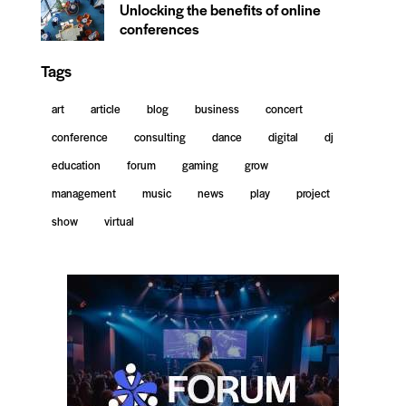
Unlocking the benefits of online
conferences
Tags
art
article
blog
business
concert
conference
consulting
dance
digital
dj
education
forum
gaming
grow
management
music
news
play
project
show
virtual