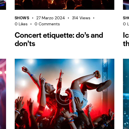
SHOWS
SH
27 Marzo 2024
314
Views
0
Likes
0
Comments
0
L
Concert etiquette: do’s and
I
don’ts
t