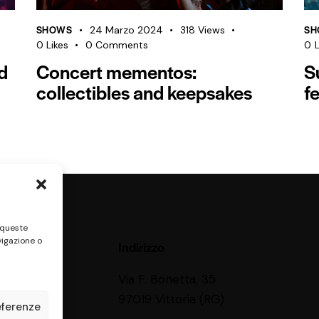
SHOWS
SH
24 Marzo 2024
318
Views
0
Likes
0
Comments
0
L
d
Concert mementos:
S
collectibles and keepsakes
fe
 queste
vigazione o
Indirizzo
Via F. Bonetta, 35
97019 Vittoria (RG)
eferenze