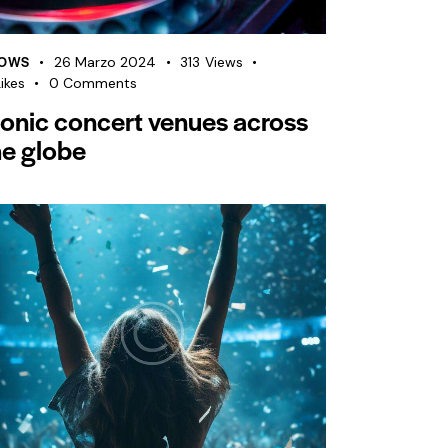
OWS
26 Marzo 2024
313
Views
ikes
0
Comments
conic concert venues across
he globe