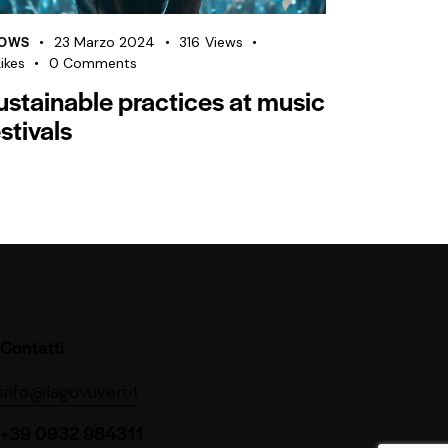
OWS
23 Marzo 2024
316
Views
ikes
0
Comments
ustainable practices at music
stivals
Contatti
info@lagovuveri.it
+39 0932 984311