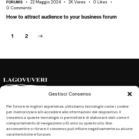
FORUMS
22 Maggio 2024
2K
Views
0
Likes
0
Comments
How to attract audience to your business forum
>
1
2
Gestisci Consenso
Indirizzo
Per fornire le migliori esperienze, utilizziamo tecnologie come i cookie
per memorizzare e/o accedere alle informazioni del dispositivo. Il
Via F. Bonetta, 35
consenso a queste tecnologie ci permetterà di elaborare dati come il
comportamento di navigazione o ID unici su questo sito. Non
97019 Vittoria (RG)
acconsentire o ritirare il consenso può influire negativamente su alcune
caratteristiche e funzioni.