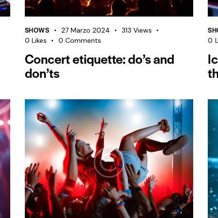
SHOWS
SH
27 Marzo 2024
313
Views
0
Likes
0
Comments
0
L
Concert etiquette: do’s and
I
don’ts
t