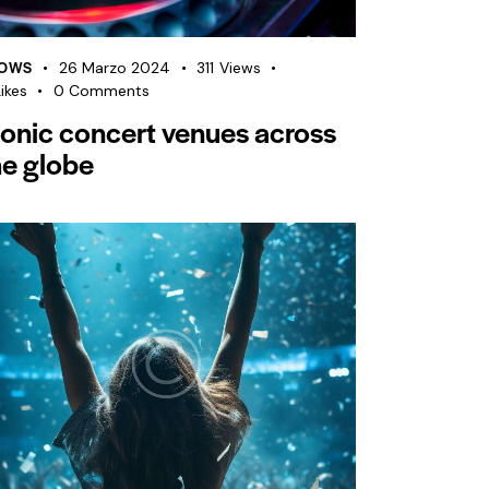
OWS
26 Marzo 2024
311
Views
ikes
0
Comments
conic concert venues across
he globe