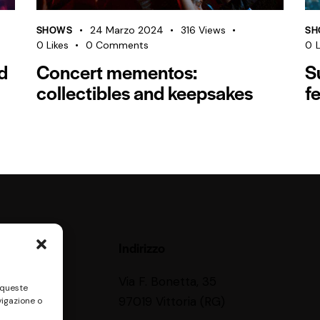
SHOWS
SH
24 Marzo 2024
316
Views
0
Likes
0
Comments
0
L
d
Concert mementos:
S
collectibles and keepsakes
fe
Indirizzo
Via F. Bonetta, 35
 queste
97019 Vittoria (RG)
vigazione o