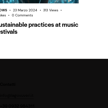
OWS
23 Marzo 2024
313
Views
ikes
0
Comments
ustainable practices at music
stivals
Contatti
info@lagovuveri.it
+39 0932 984311