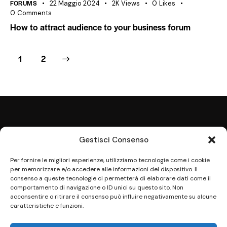
FORUMS
22 Maggio 2024
2K
Views
0
Likes
0
Comments
How to attract audience to your business forum
>
1
2
Gestisci Consenso
Per fornire le migliori esperienze, utilizziamo tecnologie come i cookie
per memorizzare e/o accedere alle informazioni del dispositivo. Il
Indirizzo
consenso a queste tecnologie ci permetterà di elaborare dati come il
comportamento di navigazione o ID unici su questo sito. Non
Via F. Bonetta, 35
acconsentire o ritirare il consenso può influire negativamente su alcune
97019 Vittoria (RG)
caratteristiche e funzioni.
Contatti