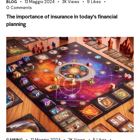
BLOG
13 Maggio 2024
3K
Views
9
Likes
0
Comments
The importance of insurance in today’s financial
planning
GAMING
12 Maggio 2024
2K
Views
5
Likes