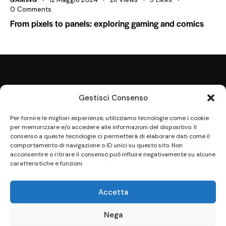
0
Comments
From pixels to panels: exploring gaming and comics
Gestisci Consenso
Per fornire le migliori esperienze, utilizziamo tecnologie come i cookie
per memorizzare e/o accedere alle informazioni del dispositivo. Il
Indirizzo
consenso a queste tecnologie ci permetterà di elaborare dati come il
comportamento di navigazione o ID unici su questo sito. Non
Via F. Bonetta, 35
acconsentire o ritirare il consenso può influire negativamente su alcune
97019 Vittoria (RG)
caratteristiche e funzioni.
Contatti
Accetta
info@lagovuveri.it
+39 0932 984311
Nega