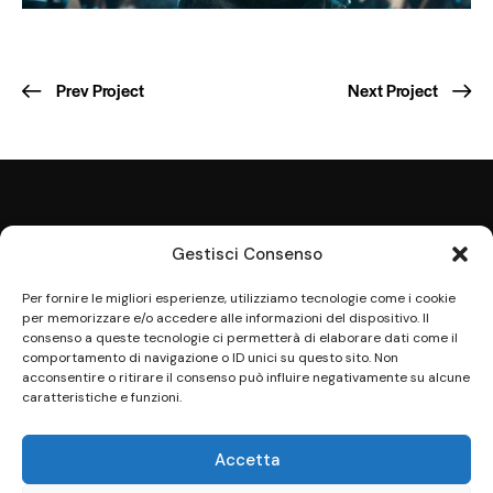
Prev Project
Next Project
Gestisci Consenso
Per fornire le migliori esperienze, utilizziamo tecnologie come i cookie
per memorizzare e/o accedere alle informazioni del dispositivo. Il
Indirizzo
consenso a queste tecnologie ci permetterà di elaborare dati come il
comportamento di navigazione o ID unici su questo sito. Non
Via F. Bonetta, 35
acconsentire o ritirare il consenso può influire negativamente su alcune
97019 Vittoria (RG)
caratteristiche e funzioni.
Contatti
Accetta
info@lagovuveri.it