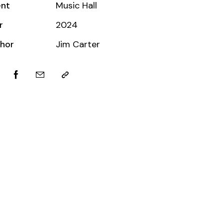
ent
Music Hall
r
2024
hor
Jim Carter