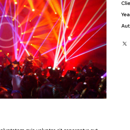
Cli
Yea
Aut