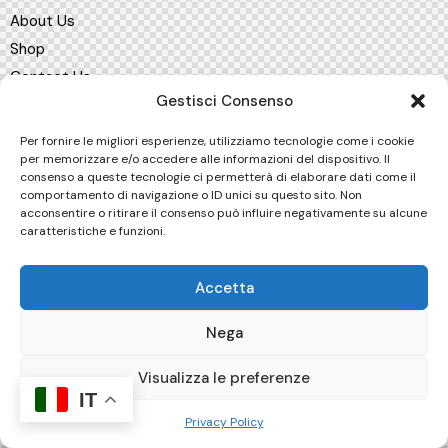
About Us
Shop
Contact Us
Gestisci Consenso
Get in Touch
Per fornire le migliori esperienze, utilizziamo tecnologie come i cookie
per memorizzare e/o accedere alle informazioni del dispositivo. Il
[mc4wp_form id="461" element_id="style-8"]
consenso a queste tecnologie ci permetterà di elaborare dati come il
comportamento di navigazione o ID unici su questo sito. Non
acconsentire o ritirare il consenso può influire negativamente su alcune
caratteristiche e funzioni.
AncoraThemes
© {{Y}}. All rights reserved.
Accetta
Nega
Visualizza le preferenze
IT
Privacy Policy