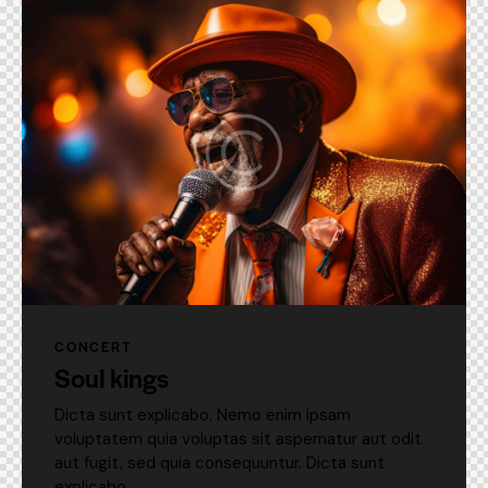
CONCERT
Soul kings
Dicta sunt explicabo. Nemo enim ipsam
voluptatem quia voluptas sit aspernatur aut odit
aut fugit, sed quia consequuntur. Dicta sunt
explicabo.